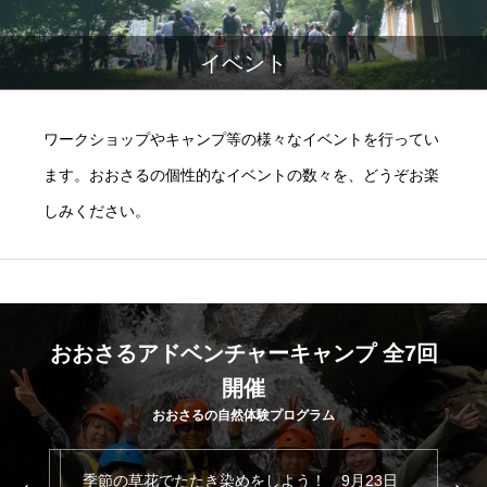
イベント
ワークショップやキャンプ等の様々なイベントを行ってい
ます。おおさるの個性的なイベントの数々を、どうぞお楽
しみください。
おおさるアドベンチャーキャンプ 全7回
開催
おおさるの自然体験プログラム
8月
季節の草花でたたき染めをしよう！ 9月23日
い