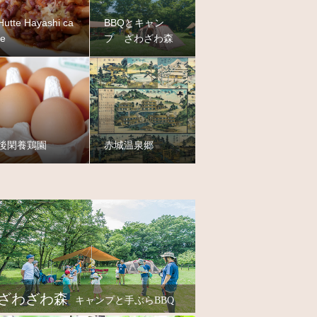
Hutte Hayashi ca
BBQとキャン
fe
プ ざわざわ森
後閑養鶏園
赤城温泉郷
ざわざわ森
キャンプと手ぶらBBQ