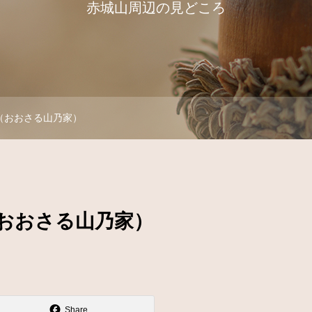
赤城山周辺の見どころ
（おおさる山乃家）
おおさる山乃家）
Share