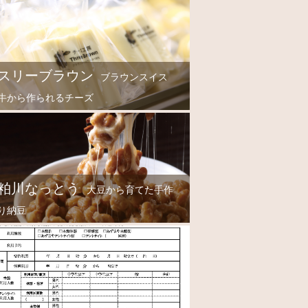
スリーブラウン
ブラウンスイス
牛から作られるチーズ
粕川なっとう
大豆から育てた手作
り納豆