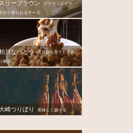
スリーブラウン
ブラウンスイス
牛から作られるチーズ
粕川なっとう
大豆から育てた手作
り納豆
大崎つりぼり
美味しく遊べる