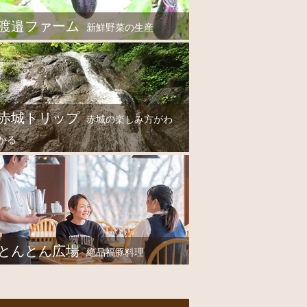
渡邉ファーム
新鮮野菜の生産
赤城トリップ
赤城の楽しみ方がわ
かる
とんとん広場
絶品福豚料理