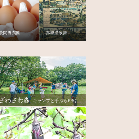
後閑養鶏園
赤城温泉郷
ざわざわ森
キャンプと手ぶらBBQ