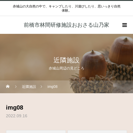
赤城山の大自然の中で、キャンプしたり、川遊びしたり、思いっきり自然
体験。
前橋市林間研修施設おおさる山乃家
近隣施設
赤城山周辺の見どころ
近隣施設
img08
img08
2022.09.16