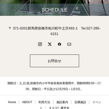
SCHEDULE
〒 371-0201群馬県前橋市粕川町中之沢492-1 Tel.027-285-
6151
お問合せ
開館日：土,日,祝,前橋市内小中学校長期休業期間中。開館時間9:00～17:
00。閉館日：平日及び12月29日～1月3日。
Home
ABOUT
利用方法
施設案内
近隣施設
イベン
ト
まえばし農学舎