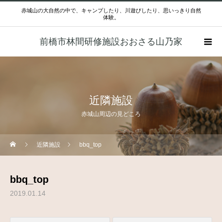
赤城山の大自然の中で、キャンプしたり、川遊びしたり、思いっきり自然
体験。
前橋市林間研修施設おおさる山乃家
近隣施設
赤城山周辺の見どころ
近隣施設
bbq_top
bbq_top
2019.01.14