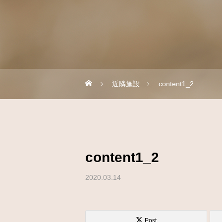
近隣施設
content1_2
content1_2
2020.03.14
Post