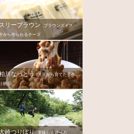
スリーブラウン
ブラウンスイス
牛から作られるチーズ
粕川なっとう
大豆から育てた手作
り納豆
大崎つりぼり
美味しく遊べる