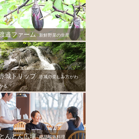
渡邉ファーム
新鮮野菜の生産
赤城トリップ
赤城の楽しみ方がわ
かる
とんとん広場
絶品福豚料理