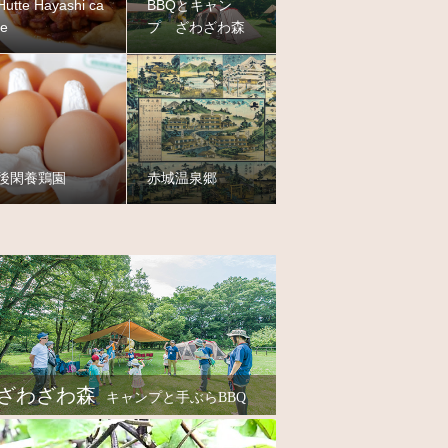
Hutte Hayashi ca
BBQとキャン
fe
プ ざわざわ森
後閑養鶏園
赤城温泉郷
ざわざわ森
キャンプと手ぶらBBQ