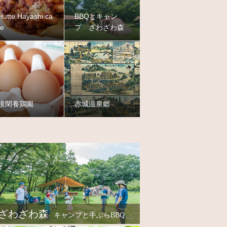
Hutte Hayashi ca
BBQとキャン
fe
プ ざわざわ森
後閑養鶏園
赤城温泉郷
ざわざわ森
キャンプと手ぶらBBQ