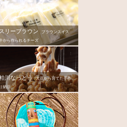
スリーブラウン
ブラウンスイス
牛から作られるチーズ
粕川なっとう
大豆から育てた手作
り納豆