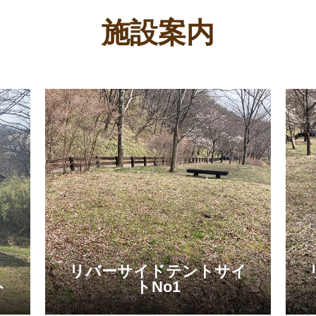
施設案内
リバーサイドテントサイ
ト
トNo1