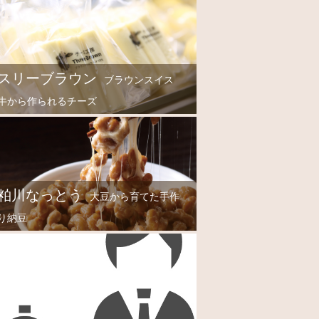
スリーブラウン
ブラウンスイス
牛から作られるチーズ
粕川なっとう
大豆から育てた手作
り納豆