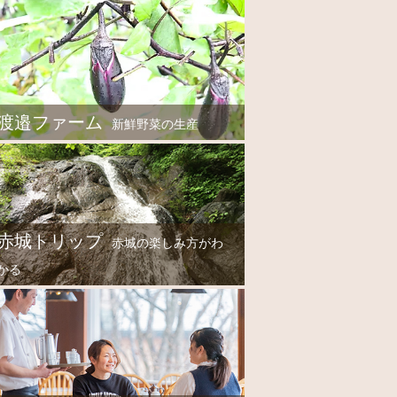
渡邉ファーム
新鮮野菜の生産
赤城トリップ
赤城の楽しみ方がわ
かる