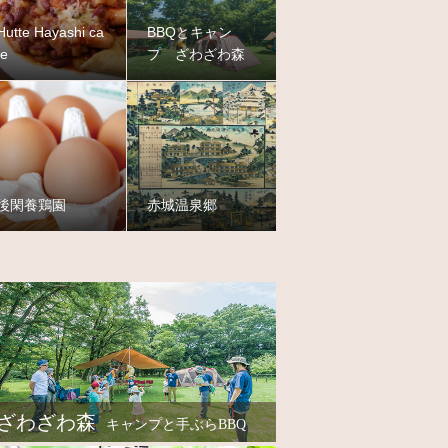
Hutte Hayashi ca
BBQとキャン
fe
プ ざわざわ森
後閑養鶏園
赤城温泉郷
ざわざわ森
キャンプと手ぶらBBQ