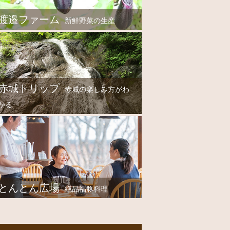
渡邉ファーム
新鮮野菜の生産
赤城トリップ
赤城の楽しみ方がわ
かる
とんとん広場
絶品福豚料理