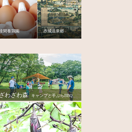
後閑養鶏園
赤城温泉郷
ざわざわ森
キャンプと手ぶらBBQ